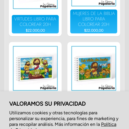
MUJERES DE LA BIBLIA
VIRTUDES LIBRO PARA
LIBRO PARA
COLOREAR 20H
COLOREAR 20H
$22.000,00
$22.000,00
HÉROES DE LA FE
LA VIDA DE JESÚS
LIBRO PARA
LIBRO PARA
VALORAMOS SU PRIVACIDAD
COLOREAR 30H
COLOREAR 30H
Utilizamos cookies y otras tecnologías para
$27.000,00
$27.000,00
personalizar su experiencia, para fines de marketing y
para recopilar análisis. Más información en la
Política