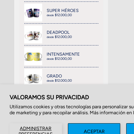
SUPER HÉROES
$12.000,00
desde
DEADPOOL
$12.000,00
desde
INTENSAMENTE
$12.000,00
desde
GRADO
$12.000,00
desde
VALORAMOS SU PRIVACIDAD
Utilizamos cookies y otras tecnologías para personalizar su
de marketing y para recopilar análisis. Más información en 
Búsqueda
Acerca de Nosot
ADMINISTRAR
ACEPTAR