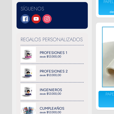
U
L
PAPEL
N
D
SÍGUENOS
U
de
M
E
N
U
REGALOS PERSONALIZADOS
PROFESIONES 1
$12.000,00
desde
PROFESIONES 2
$12.000,00
desde
INGENIEROS
PAPE
$12.000,00
desde
CUMPLEAÑOS
$12.000,00
desde