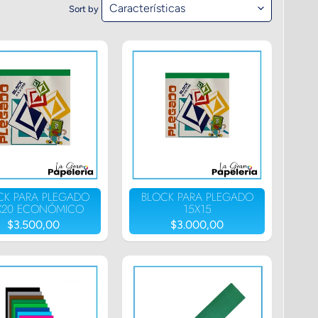
Sort by
CK PARA PLEGADO
BLOCK PARA PLEGADO
X20 ECONÓMICO
15X15
$3.500,00
$3.000,00