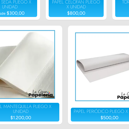
 SEDA PLIEGO X
PAPEL CELOFÁN PLIEGO
TO
UNIDAD
X UNIDAD
$300,00
$800,00
sde
L MANTEQUILLA PLIEGO X
UNIDAD
PAPEL PERIÓDICO PLIEGO X
$1.200,00
$500,00