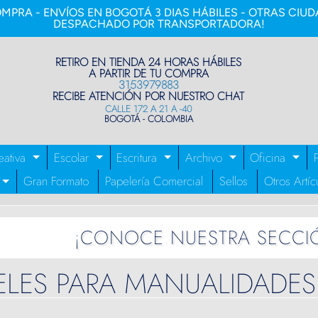
MPRA - ENVÍOS EN BOGOTÁ 3 DIAS HÁBILES - OTRAS CIUDA
DESPACHADO POR TRANSPORTADORA!
RETIRO EN TIENDA 24 HORAS HÁBILES
A PARTIR DE TU COMPRA
3153979883
RECIBE ATENCIÓN POR NUESTRO CHAT
CALLE 172 A 21 A -40
BOGOTÁ - COLOMBIA
eativa
Escolar
Escritura
Archivo
Oficina
EXPAND
EXPAND
EXPAND
EXPAND
EX
CHILD
CHILD
CHILD
CHILD
CH
Gran Formato
Papelería Comercial
Sellos
Otros Artíc
EXPAND
MENU
MENU
MENU
MENU
ME
CHILD
MENU
¡CONOCE NUESTRA SECCI
ELES PARA MANUALIDADES