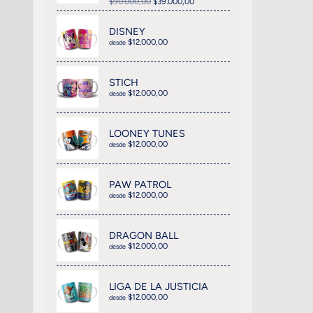
$90.000,00
$39.000,00
DISNEY
$12.000,00
desde
STICH
$12.000,00
desde
LOONEY TUNES
$12.000,00
desde
PAW PATROL
$12.000,00
desde
DRAGON BALL
$12.000,00
desde
LIGA DE LA JUSTICIA
$12.000,00
desde