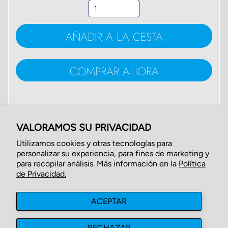
AÑADIR A LA CESTA
COMPRAR AHORA
COMPARTIR:
VALORAMOS SU PRIVACIDAD
Hacer
Compartir
Tuitear
pin
Utilizamos cookies y otras tecnologías para
personalizar su experiencia, para fines de marketing y
para recopilar análisis. Más información en la
Política
de Privacidad.
ACEPTAR
Búsqueda
Acerca de Nosotros
Contáctenos
Politicas de Privacidad
Politicas de Reembolso
RECHAZAR