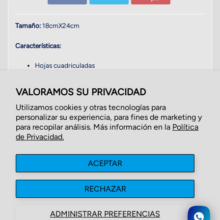
Tamaño:
18cmX24cm
Características:
Hojas cuadriculadas
100 hojas
Tapa blanda
VALORAMOS SU PRIVACIDAD
*Los motivos de los cuadernos pueden variar dependiendo
Utilizamos cookies y otras tecnologías para
disponibilidad*
personalizar su experiencia, para fines de marketing y
Escríbenos para
recibir
fotos de los motivos actuales.
para recopilar análisis. Más información en la
Política
de Privacidad.
ACEPTAR
Búsqueda
Acerca de Nosotros
Contáctenos
Politicas de Privacidad
Politicas de Reembolso
RECHAZAR
Términos de Servicio
ADMINISTRAR PREFERENCIAS
Derecho de Autor © 2026
lagranpapeleria
. Reservados todos los derechos.