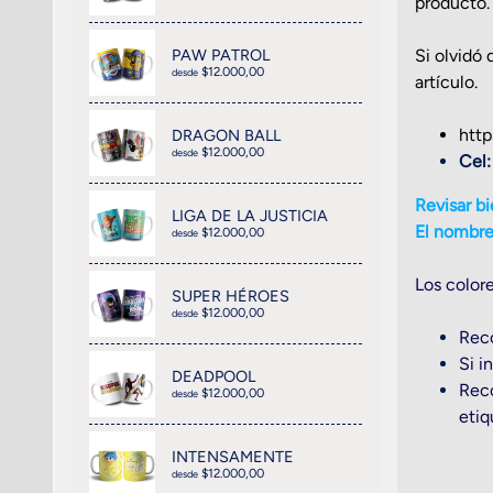
producto.
Si olvidó
PAW PATROL
$12.000,00
desde
artículo.
http
DRAGON BALL
$12.000,00
desde
Cel
Revisar bi
LIGA DE LA JUSTICIA
El nombre 
$12.000,00
desde
Los colore
SUPER HÉROES
$12.000,00
desde
Reco
Si i
DEADPOOL
Reco
$12.000,00
desde
etiq
INTENSAMENTE
$12.000,00
desde