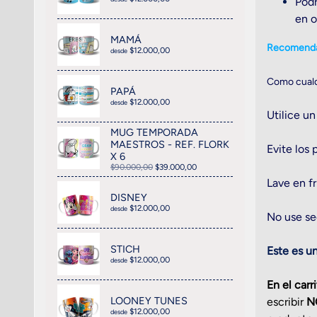
Podr
en o
MAMÁ
Recomenda
$12.000,00
desde
Como cualqu
PAPÁ
$12.000,00
desde
Utilice un
MUG TEMPORADA
MAESTROS - REF. FLORK
Evite los
X 6
$90.000,00
$39.000,00
Lave en fr
DISNEY
$12.000,00
desde
No use se
STICH
Este es u
$12.000,00
desde
En el car
LOONEY TUNES
escribir
N
$12.000,00
desde