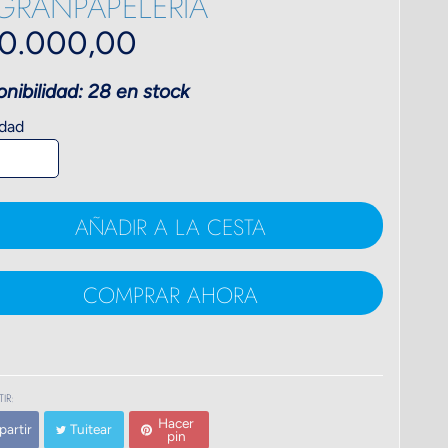
GRANPAPELERIA
0.000,00
onibilidad: 28 en stock
dad
AÑADIR A LA CESTA
COMPRAR AHORA
IR:
Hacer
artir
Tuitear
pin