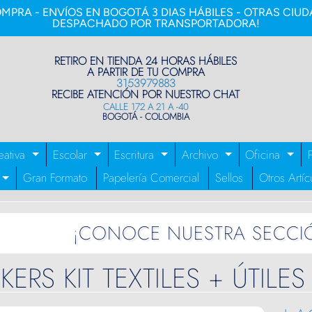
MPRA - ENVÍOS EN BOGOTÁ 3 DIAS HÁBILES - OTRAS CIUDA
DESPACHADO POR TRANSPORTADORA!
RETIRO EN TIENDA 24 HORAS HÁBILES
A PARTIR DE TU COMPRA
3153979883
RECIBE ATENCIÓN POR NUESTRO CHAT
CALLE 172 A 21 A -40
BOGOTÁ - COLOMBIA
eativa
Escolar
Escritura
Archivo
Oficina
ILD MENU
EXPAND CHILD MENU
EXPAND CHILD MENU
EXPAND CHILD MENU
EXPAND CHI
EX
Gran Formato
Papelería Comercial
Sellos
Otros Artíc
EXPAND CHILD MENU
¡CONOCE NUESTRA SECCI
HILD MENU
KERS KIT TEXTILES + ÚTILES
HILD MENU