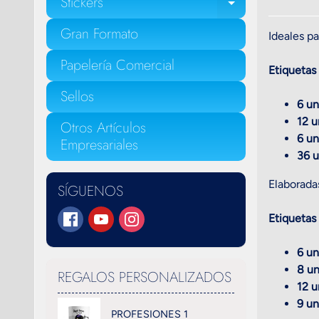
Stickers
EXPAND C
Gran Formato
Ideales pa
Papelería Comercial
Etiquetas
Sellos
6 un
12 u
Otros Artículos
6 un
Empresariales
36 u
Elaborada
SÍGUENOS
Etiquetas 
6 un
8 un
REGALOS PERSONALIZADOS
12 u
9 un
PROFESIONES 1