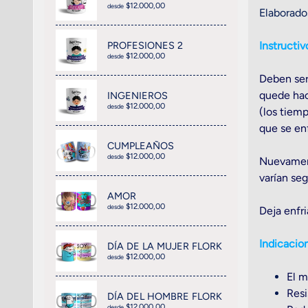
$12.000,00
desde
Elaborados
Instructiv
PROFESIONES 2
$12.000,00
desde
Deben ser
quede hac
INGENIEROS
$12.000,00
desde
(los tiemp
que se enf
CUMPLEAÑOS
$12.000,00
desde
Nuevament
varían seg
AMOR
$12.000,00
desde
Deja enfr
Indicacio
DÍA DE LA MUJER FLORK
$12.000,00
desde
El m
Resi
DÍA DEL HOMBRE FLORK
$12.000,00
desde