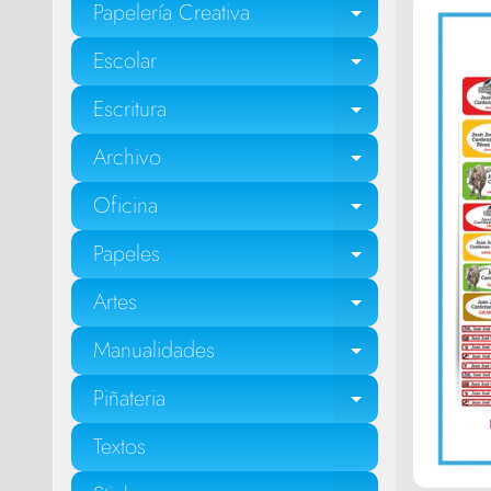
Papelería Creativa
EXPAND C
Escolar
EXPAND C
Escritura
EXPAND C
Archivo
EXPAND C
Oficina
EXPAND C
Papeles
EXPAND C
Artes
EXPAND C
Manualidades
EXPAND C
Piñateria
EXPAND C
Textos