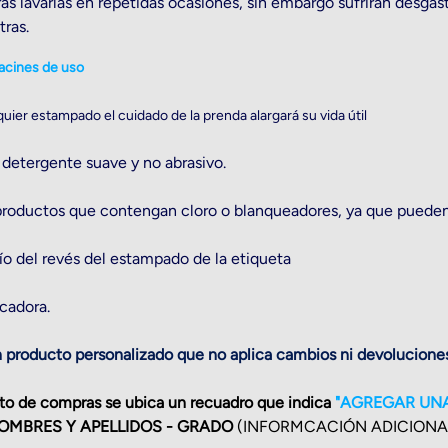
ás lavarlas en repetidas ocasiones, sin embargo sufrirán desgas
tras.
cines de uso
ier estampado el cuidado de la prenda alargará su vida útil
 detergente suave y no abrasivo.
 productos que contengan cloro o blanqueadores, ya que pueden
ío del revés del estampado de la etiqueta
cadora.
n producto personalizado que no aplica cambios ni devoluciones
rito de compras se ubica un recuadro que indica
"
AGREGAR UNA
OMBRES Y APELLIDOS - GRADO
(INFORMCACIÓN ADICIONAL O