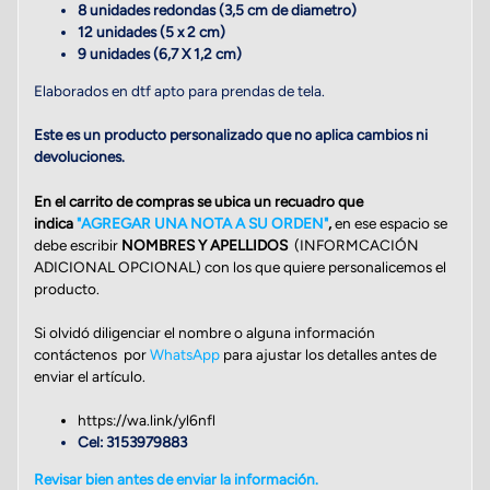
8 unidades redondas (3,5 cm de diametro)
12 unidades (5 x 2 cm)
9 unidades (6,7 X 1,2 cm)
Elaborados en dtf apto para prendas de tela.
Este es un producto personalizado que no aplica cambios ni
devoluciones.
En el carrito de compras se ubica un recuadro que
indica
"
AGREGAR UNA NOTA A SU ORDEN"
,
en ese espacio se
debe escribir
NOMBRES Y APELLIDOS
(INFORMCACIÓN
ADICIONAL OPCIONAL) con los que quiere personalicemos el
producto.
Si olvidó diligenciar el nombre o alguna información
contáctenos por
WhatsApp
para ajustar los detalles antes de
enviar el artículo.
https://wa.link/yl6nfl
Cel: 3153979883
Revisar bien antes de enviar la información.